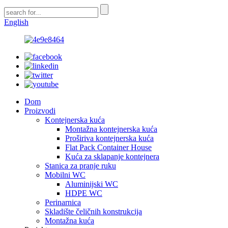
English
Dom
Proizvodi
Kontejnerska kuća
Montažna kontejnerska kuća
Proširiva kontejnerska kuća
Flat Pack Container House
Kuća za sklapanje kontejnera
Stanica za pranje ruku
Mobilni WC
Aluminijski WC
HDPE WC
Perinarnica
Skladište čeličnih konstrukcija
Montažna kuća