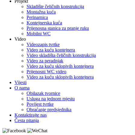
Projekt
Skladište čeličnih konstrukcija
Montažna kuća
Perinarnica
Kontejnerska kuća
Prijenosna stanica za pranje ruku
Mobilni WC
Video
Videozapis tvrtke
Video za kuću kontejnera
Video skladišta čeličnih konstrukcija
Video za peradnjak
Video za kuću sklopivih kontejnera
Prijenosni WC video
Video za kuću sklopivih kontejnera
Vijesti
O nama
Obilazak tvornice
Usluga na jednom mjestu
Povijest tvrtke
Obraćanje predsjednika
Kontaktirajte nas
Česta pitanja