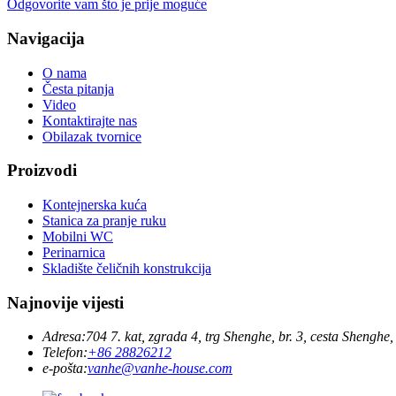
Odgovorite vam što je prije moguće
Navigacija
O nama
Česta pitanja
Video
Kontaktirajte nas
Obilazak tvornice
Proizvodi
Kontejnerska kuća
Stanica za pranje ruku
Mobilni WC
Perinarnica
Skladište čeličnih konstrukcija
Najnovije vijesti
Adresa:
704 7. kat, zgrada 4, trg Shenghe, br. 3, cesta Shen
Telefon:
+86 28826212
e-pošta:
vanhe@vanhe-house.com