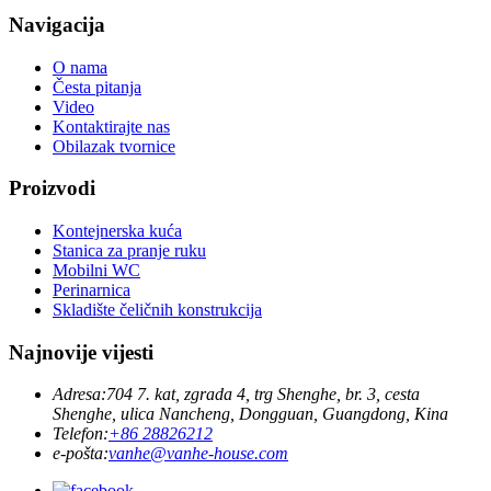
Navigacija
O nama
Česta pitanja
Video
Kontaktirajte nas
Obilazak tvornice
Proizvodi
Kontejnerska kuća
Stanica za pranje ruku
Mobilni WC
Perinarnica
Skladište čeličnih konstrukcija
Najnovije vijesti
Adresa:
704 7. kat, zgrada 4, trg Shenghe, br. 3, cesta
Shenghe, ulica Nancheng, Dongguan, Guangdong, Kina
Telefon:
+86 28826212
e-pošta:
vanhe@vanhe-house.com