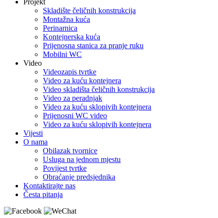
Projekt
Skladište čeličnih konstrukcija
Montažna kuća
Perinarnica
Kontejnerska kuća
Prijenosna stanica za pranje ruku
Mobilni WC
Video
Videozapis tvrtke
Video za kuću kontejnera
Video skladišta čeličnih konstrukcija
Video za peradnjak
Video za kuću sklopivih kontejnera
Prijenosni WC video
Video za kuću sklopivih kontejnera
Vijesti
O nama
Obilazak tvornice
Usluga na jednom mjestu
Povijest tvrtke
Obraćanje predsjednika
Kontaktirajte nas
Česta pitanja