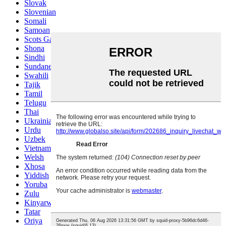
Slovak
Slovenian
Somali
Samoan
Scots Gaelic
Shona
Sindhi
Sundanese
Swahili
Tajik
Tamil
Telugu
Thai
Ukrainian
Urdu
Uzbek
Vietnamese
Welsh
Xhosa
Yiddish
Yoruba
Zulu
Kinyarwanda
Tatar
Oriya