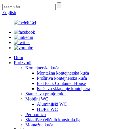
English
Dom
Proizvodi
Kontejnerska kuća
Montažna kontejnerska kuća
Proširiva kontejnerska kuća
Flat Pack Container House
Kuća za sklapanje kontejnera
Stanica za pranje ruku
Mobilni WC
Aluminijski WC
HDPE WC
Perinarnica
Skladište čeličnih konstrukcija
Montažna kuća