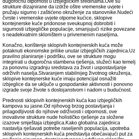
dugoročnu otpornost u izbjegličkim sredinama.Ove su
strukture dizajnirane da izdrže oštre vremenske uvjete i
pružaju sigurno i zaštićeno okruženje za stanovnike.Nudeći
čvrste i vremenske uvjete otporne kućice, sklopive
kontejnerske kuće pridonose sveukupnoj dobrobiti i
sigurnosti izbjegličke populacije, smanjujući rizike povezane
s neadekvatnim skloništem u privremenim naseljima.
Konačno, korištenje sklopivih kontejnerskih kuća može
potaknuti ekonomske prilike unutar izbjegličkih zajednica.Uz
pravilno planiranje i podršku, ove se strukture mogu
integrirati u dugoročna stambena rješenja, služeći kao temelj
za ponovnu izgradnju sredstava za život i uspostavljanje
održivih naselja.Stvaranjem stabilnijeg životnog okruženja,
sklopive kontejnerske kuće imaju potencijal osnažiti
izbjeglice da se uključe u gospodarske aktivnosti i ponovno
izgrade svoje živote s dostojanstvom i nadom u budućnost.
Prednosti sklopivih kontejnerskih kuća kao izbjegličkih
kampova su jasne.Od njihovog brzog postavljanja i
prilagodljivosti do njihove održivosti i otpornosti, ove
inovativne strukture nude holističko rješenje za složene
izazove smještaja izbjeglica.Kako globalna zajednica
nastavlja rješavati potrebe raseljenih populacija, upotreba
sklopivih kontejnerskih kuća predstavlja obećavajući put za