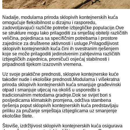
Nadalje, modularna priroda sklopivih kontejnerskih kuća
omogućuje fleksibilnost u dizajnu i rasporedu,
zadovoljavajući različite potrebe izbjegličke populacije.Ove
se strukture mogu lako prilagoditi za smještaj obitelji različitih
veličina, pojedinaca sa specifičnim potrebama i prostore
zajednice za društvene aktivnosti i usluge.Prilagodljivost
sklopivih kontejnerskih kuća čini ih svestranim rješenjem
koje se može prilagoditi jedinstvenim zahtjevima različitih
izbjegličkih zajednica, promičući osjećaj stabilnosti i
pripadnosti tijekom izazovnih vremena.
Uz svoje praktične prednosti, sklopive kontejnerske kuće
također nude i ekološke prednosti.Modularna i višekratna
priroda sklopivih kontejnerskih kuća smanjuje građevinski
otpad i smanjuje utjecaj na okoliš u usporedbi s
tradicionalnim metodama gradnje.Dok se svijet bori s
posljedicama klimatskih promjena, održiva stambena
rješenja poput sklopivih kontejnerskih kuća predstavljaju
priliku za pružanje smještaja izbjeglicama uz smanjenje
ekološke štete.
Štoviše, izdržljivost sklopivih kontejnerskih kuća osigurava