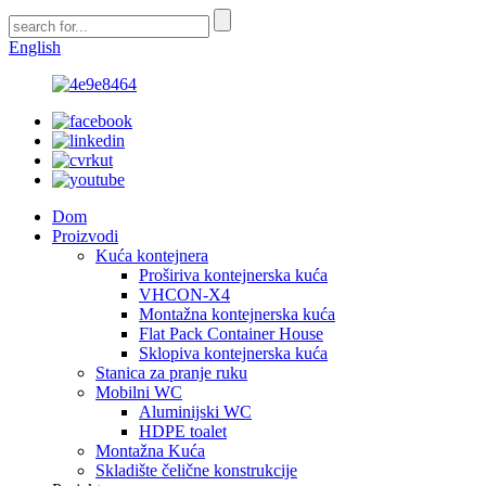
English
Dom
Proizvodi
Kuća kontejnera
Proširiva kontejnerska kuća
VHCON-X4
Montažna kontejnerska kuća
Flat Pack Container House
Sklopiva kontejnerska kuća
Stanica za pranje ruku
Mobilni WC
Aluminijski WC
HDPE toalet
Montažna Kuća
Skladište čelične konstrukcije