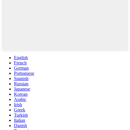
English
French
German
Portuguese
Spanish
Russian
Japanese
Korean
Arabic
Irish
Greek
Turkish
Italian
Danish