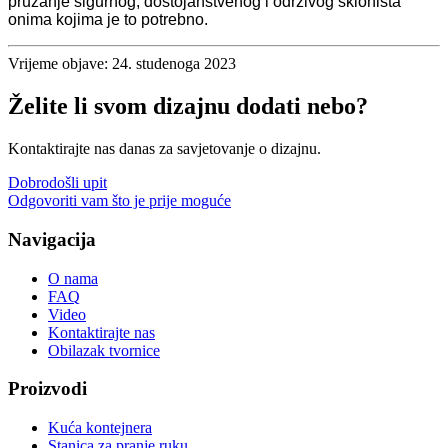
pružanje sigurnog, dostojanstvenog i održivog skloništa
onima kojima je to potrebno.
Vrijeme objave: 24. studenoga 2023
Želite li svom dizajnu dodati nebo?
Kontaktirajte nas danas za savjetovanje o dizajnu.
Dobrodošli upit
Odgovoriti vam što je prije moguće
Navigacija
O nama
FAQ
Video
Kontaktirajte nas
Obilazak tvornice
Proizvodi
Kuća kontejnera
Stanica za pranje ruku