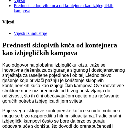
Vijesti
Prednosti sklopivih kuća od kontejnera kao izbjegličkih
kampova
Vijesti
Vijesti iz industrije
Prednosti sklopivih kuća od kontejnera
kao izbjegličkih kampova
Kao odgovor na globalnu izbjegličku krizu, traže se
inovativna rješenja za osiguranje sigurnog i dostojanstvenog
smještaja za raseljene pojedince i obitelji.Jedno takvo
rješenje koje privlači pažnju je korištenje sklopivih
kontejnerskih kuća kao izbjegličkih kampova.Ove inovativne
strukture nude niz prednosti, od brzog postavljanja do
održivosti, što ih čini obećavajućom opcijom za rješavanje
gorućih potreba izbjeglica diljem svijeta.
Prije svega, sklopive kontejnerske kućice su vrlo mobilne i
mogu se brzo rasporediti u hitnim situacijama.Tradicionalni
izbjeglički kampovi često se bore da brzo osiguraju
odgovarajuće sklonište, što dovodi do prenapučenosti i