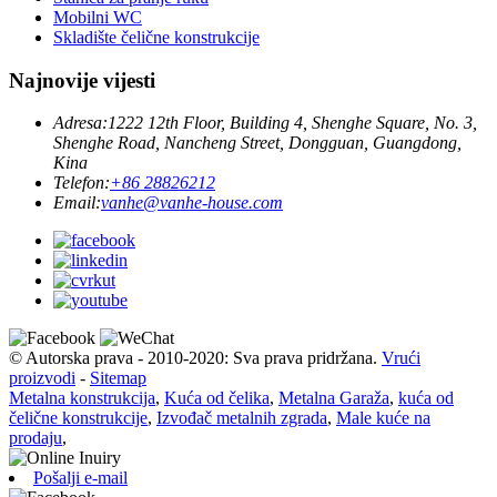
Mobilni WC
Skladište čelične konstrukcije
Najnovije vijesti
Adresa:
1222 12th Floor, Building 4, Shenghe Square, No. 3,
Shenghe Road, Nancheng Street, Dongguan, Guangdong,
Kina
Telefon:
+86 28826212
Email:
vanhe@vanhe-house.com
© Autorska prava - 2010-2020: Sva prava pridržana.
Vrući
proizvodi
-
Sitemap
Metalna konstrukcija
,
Kuća od čelika
,
Metalna Garaža
,
kuća od
čelične konstrukcije
,
Izvođač metalnih zgrada
,
Male kuće na
prodaju
,
Pošalji e-mail