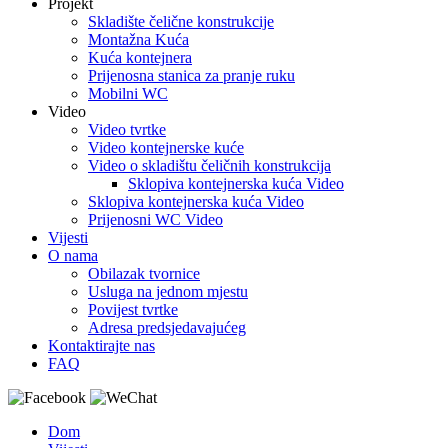
Projekt
Skladište čelične konstrukcije
Montažna Kuća
Kuća kontejnera
Prijenosna stanica za pranje ruku
Mobilni WC
Video
Video tvrtke
Video kontejnerske kuće
Video o skladištu čeličnih konstrukcija
Sklopiva kontejnerska kuća Video
Sklopiva kontejnerska kuća Video
Prijenosni WC Video
Vijesti
O nama
Obilazak tvornice
Usluga na jednom mjestu
Povijest tvrtke
Adresa predsjedavajućeg
Kontaktirajte nas
FAQ
Dom